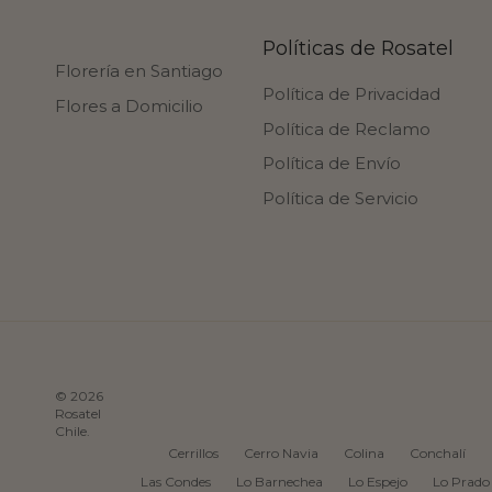
Políticas de Rosatel
Florería en Santiago
Política de Privacidad
Flores a Domicilio
Política de Reclamo
Política de Envío
Política de Servicio
© 2026
Rosatel
Chile
.
Cerrillos
Cerro Navia
Colina
Conchalí
Las Condes
Lo Barnechea
Lo Espejo
Lo Prado