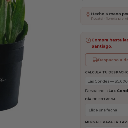
Hecho a mano por n
Rosatel · florería pre
Compra hasta las
Santiago.
Despacho a do
CALCULA TU DESPACH
Despacho a
Las Cond
DÍA DE ENTREGA
Elige una fecha
MENSAJE PARA LA TA