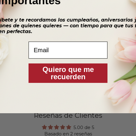
importantes
Despacho y comunas
Despacho el mismo día
íbete y te recordamos los cumpleaños, aniversarios 
15:30, o en la fecha 
ones de quienes quieres — con tiempo para que tus f
Providencia, Vitacura
en perfectas.
comunas.
Email
Rosatel, florería prem
mensaje.
Quiero que me
recuerden
Reseñas de Clientes
5.00 de 5
Basado en 2 reseñas