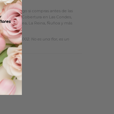
 en Santiago si compras antes de las
y
que agendes. Cobertura en Las Condes,
lores
, Lo Barnechea, La Reina, Ñuñoa y más
ium desde 2002. No es una flor, es un