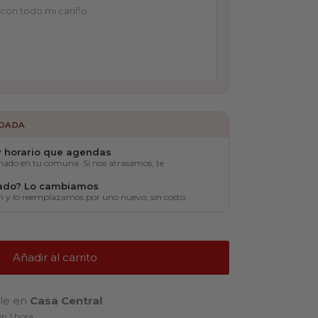
LDADA
 y horario que agendas
nado en tu comuna. Si nos atrasamos, te
tado? Lo cambiamos
h y lo reemplazamos por uno nuevo, sin costo.
Añadir al carrito
ble en
Casa Central
n 1 hora