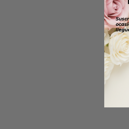
Suscr
ocasi
llegu