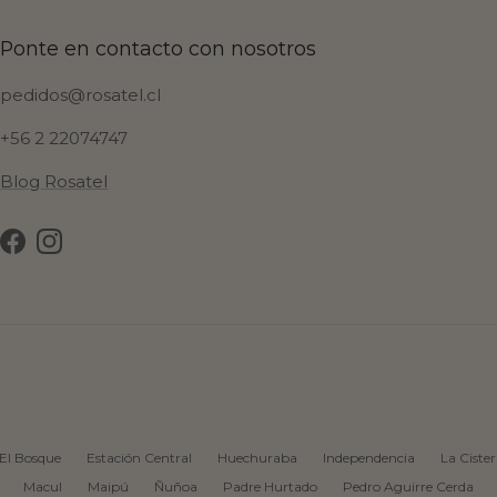
Ponte en contacto con nosotros
pedidos@rosatel.cl
+56 2 22074747
Blog Rosatel
Facebook
Instagram
El Bosque
Estación Central
Huechuraba
Independencia
La Ciste
Macul
Maipú
Ñuñoa
Padre Hurtado
Pedro Aguirre Cerda