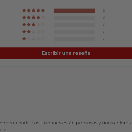
2
0
0
0
0
Escribir una reseña
 demoraron nada. Los tulipanes están preciosos y unos colores
les.