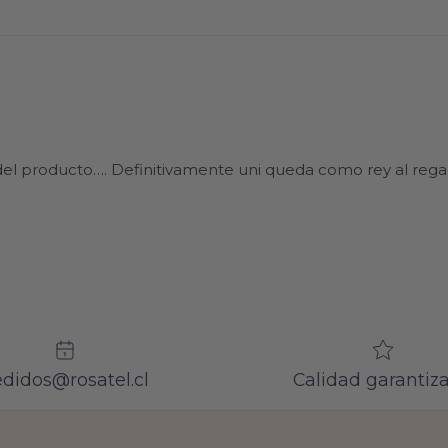
el producto…. Definitivamente uni queda como rey al regal
didos@rosatel.cl
Calidad garantiz