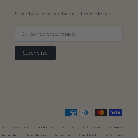
Suscríbete para recibir las últimas ofertas.
Suscribirse
rna
La Florida
La Granja
Lampa
La Pintana
La Reina
Peñalolen
Providencia
Pudahuel
Puente Alto
Quilicura