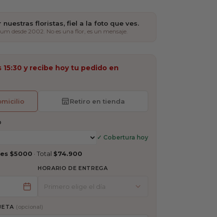
uestras floristas, fiel a la foto que ves.
mium desde 2002. No es una flor, es un mensaje.
 15:30 y recibe hoy tu pedido en
micilio
Retiro en tienda
O
✓ Cobertura hoy
es
$5000
· Total
$74.900
HORARIO DE ENTREGA
RJETA
(opcional)