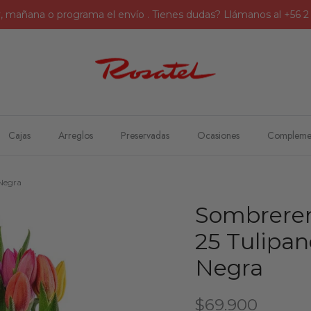
, mañana o programa el envío . Tienes dudas? Llámanos al +56 
Cajas
Arreglos
Preservadas
Ocasiones
Compleme
 Negra
Sombrerer
ucto
25 Tulipan
Negra
Precio normal
$69.900