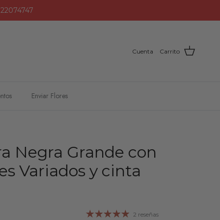
2 22074747
Cuenta
Carrito
ntos
Enviar Flores
a Negra Grande con
es Variados y cinta
2 reseñas