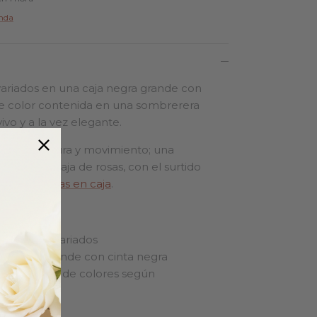
enda
 variados en una caja negra grande con
de color contenida en una sombrerera
ivo y a la vez elegante.
orta frescura y movimiento; una
s flores en caja de rosas, con el surtido
 Ver más
rosas en caja
.
es frescos variados
a negra grande con cinta negra
les:
surtido de colores según