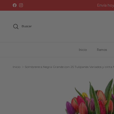
Ir al contenido
Envía hoy
Facebook
Instagram
Buscar
Inicio
Ramos
Inicio
Sombrerera Negra Grande con 25 Tulipanes Variados y cinta
Ir directamente a la información del prod