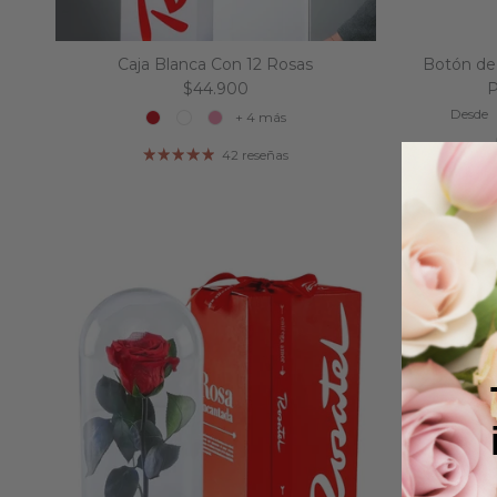
Caja Blanca Con 12 Rosas
Botón de
Precio normal
$44.900
P
Precio
Desde
+ 4 más
42 reseñas