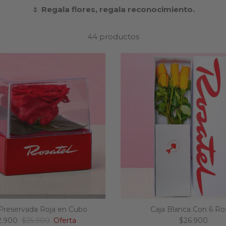
🌷
Regala flores, regala reconocimiento.
44 productos
Preservada Roja en Cubo
Caja Blanca Con 6 Ro
cio de venta
Precio normal
Precio norma
2.900
$25.900
Oferta
$26.900