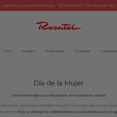
, mañana o programa el envío . Tienes dudas? Llámanos al +56 
Cajas
Arreglos
Preservadas
Ocasiones
Compleme
Día de la Mujer
Un homenaje a su impacto en nuestras vidas
spiración, valentía y transformación. Sus historias constr
 de amor.
Hoy y siempre, celebremos su esencia con un g