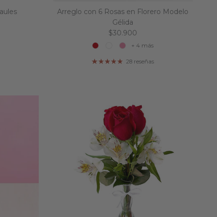
aules
Arreglo con 6 Rosas en Florero Modelo
l
Gélida
Precio normal
$30.900
+ 4 más
28 reseñas