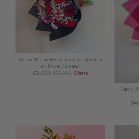
Ramo 18 Claveles Variados y Gypsofilia
en Papel Coreano
Precio de venta
Precio normal
$34.900
$38.900
Oferta
Ramo 25 
Pre
$4