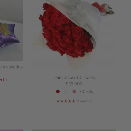
res variadas
a
Ramo con 30 Rosas
al
erta
Precio normal
$69.900
+ 2 más
9 reseñas