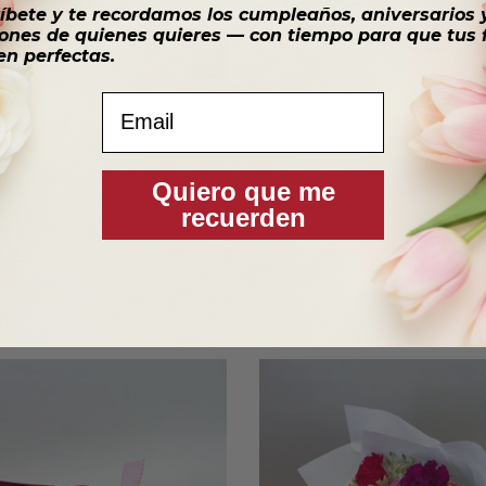
íbete y te recordamos los cumpleaños, aniversarios 
ones de quienes quieres — con tiempo para que tus f
en perfectas.
Rosa Preservada Fucsia 
Email
 Con 12 Rosas Rojas y Blancas
Precio de venta
Precio norm
$22.900
$25.900
Ofe
Precio normal
$46.900
1 reseña
Quiero que me
recuerden