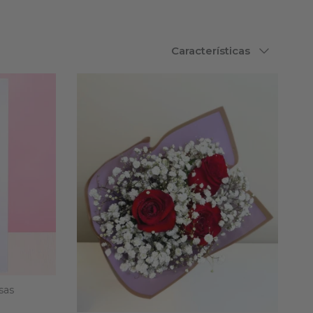
Ordenar por
Características
sas
l