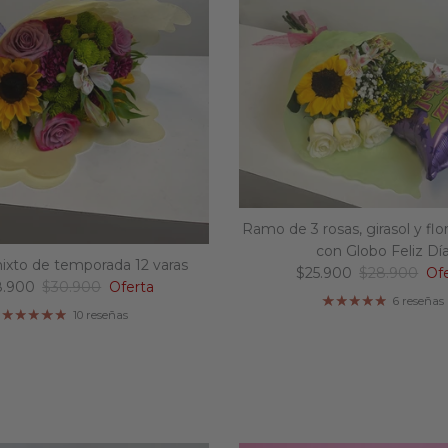
Ramo de 3 rosas, girasol y flo
con Globo Feliz Dí
xto de temporada 12 varas
Precio de venta
Precio norm
$25.900
$28.900
Of
cio de venta
Precio normal
8.900
$30.900
Oferta
6 reseñas
10 reseñas