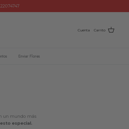
2 22074747
Cuenta
Carrito
ntos
Enviar Flores
uyen un mundo más
esto especial.