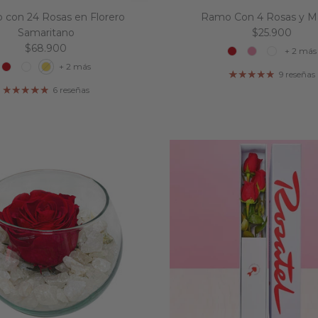
o con 24 Rosas en Florero
Ramo Con 4 Rosas y M
Precio norma
Samaritano
$25.900
Precio normal
$68.900
+ 2 más
+ 2 más
9 reseñas
6 reseñas