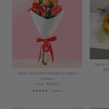
Ramo mi
Pre
$2
Ramo de Liliums Variados en papel
coreano
Precio normal
$26.900
Desde
2 reseñas