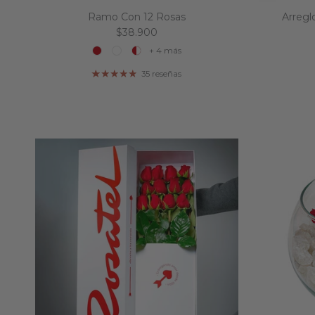
Ramo Con 12 Rosas
Arregl
Precio normal
$38.900
+ 4 más
35 reseñas