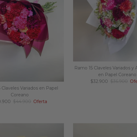
Ramo 15 Claveles Variados y 
en Papel Coreano
Precio de venta
Precio norm
$32.900
$36.900
Ofe
Claveles Variados en Papel
Coreano
cio de venta
Precio normal
0.900
$44.900
Oferta