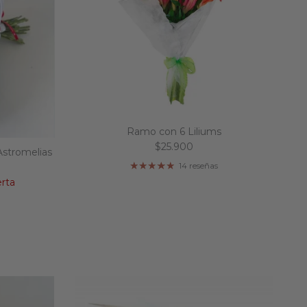
Ramo con 6 Liliums
Precio normal
$25.900
Astromelias
14 reseñas
al
rta