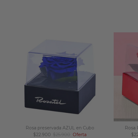
Rosa preservada AZUL en Cubo
Rosa 
Precio de venta
Precio normal
Pre
$22.900
$25.900
Oferta
$2