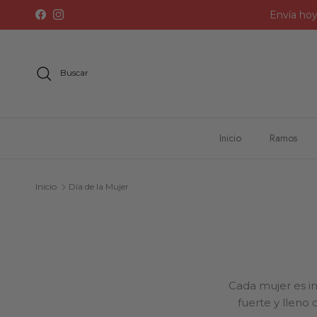
Ir al contenido
Envía hoy
Facebook
Instagram
Buscar
Inicio
Ramos
Inicio
Día de la Mujer
Cada mujer es in
fuerte y lleno